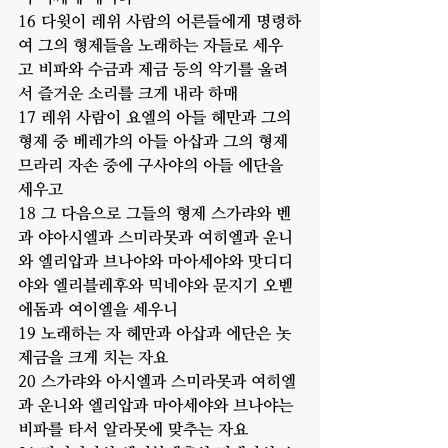
16 다윗이 레위 사람의 어른들에게 명령하
여 그의 형제들을 노래하는 자들로 세우
고 비파와 수금과 제금 등의 악기를 울려
서 즐거운 소리를 크게 내라 하매
17 레위 사람이 요엘의 아들 헤만과 그의 
형제 중 베레갸의 아들 아삽과 그의 형제 
므라리 자손 중에 구사야의 아들 에단을 
세우고
18 그 다음으로 그들의 형제 스가랴와 벤
과 야아시엘과 스미라못과 여히엘과 운니
와 엘리압과 브나야와 마아세야와 맛디디
야와 엘리블레후와 믹네야와 문지기 오벧
에돔과 여이엘을 세우니
19 노래하는 자 헤만과 아삽과 에단은 놋
제금을 크게 치는 자요
20 스가랴와 아시엘과 스미라못과 여히엘
과 운니와 엘리압과 마아세야와 브나야는 
비파를 타서 알라못에 맞추는 자요