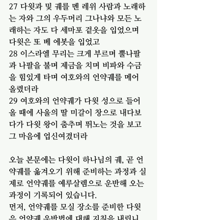
27 다윗과 및 궤를 멘 레위 사람과 노래하
는 자와 그의 우두머리 그나냐와 모든 노
래하는 자도 다 세마포 겉옷을 입었으며 
다윗은 또 베 에봇을 입었고
28 이스라엘 무리는 크게 부르며 뿔나팔
과 나팔을 불며 제금을 치며 비파와 수금
을 힘있게 타며 여호와의 언약궤를 메어 
올렸더라
29 여호와의 언약궤가 다윗 성으로 들어
올 때에 사울의 딸 미갈이 창으로 내다보
다가 다윗 왕이 춤추며 뛰노는 것을 보고 
그 마음에 업신여겼더라
오늘 본문에는 다윗이 하나님의 궤, 곧 언
약궤를 옮겨오기 위해 준비하는 과정과 실
제로 언약궤를 예루살렘으로 운반해 오는 
과정이 기록되어 있습니다.
먼저, 언약궤를 모실 장소를 준비한 다윗
은 언약궤 운반법에 대해 지침을 내립니