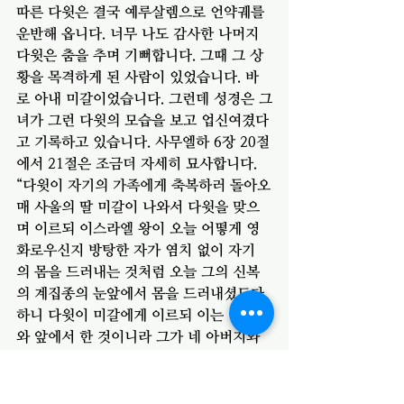
따른 다윗은 결국 예루살렘으로 언약궤를 
운반해 옵니다. 너무 나도 감사한 나머지 
다윗은 춤을 추며 기뻐합니다. 그때 그 상
황을 목격하게 된 사람이 있었습니다. 바
로 아내 미갈이었습니다. 그런데 성경은 그
녀가 그런 다윗의 모습을 보고 업신여겼다
고 기록하고 있습니다. 사무엘하 6장 20절
에서 21절은 조금더 자세히 묘사합니다. 
“다윗이 자기의 가족에게 축복하러 돌아오
매 사울의 딸 미갈이 나와서 다윗을 맞으
며 이르되 이스라엘 왕이 오늘 어떻게 영
화로우신지 방탕한 자가 염치 없이 자기
의 몸을 드러내는 것처럼 오늘 그의 신복
의 계집종의 눈앞에서 몸을 드러내셨도다 
하니 다윗이 미갈에게 이르되 이는 여호
와 앞에서 한 것이니라 그가 네 아버지와 
그의 온 집을 버리시고 나를 택하사 나를 
여호와의 백성 이스라엘의 주권자로 삼으
셨으니 내가 여호와 앞에서 뛰놀리라”