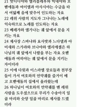
21 맛디디야와 엘리블레후와 믹네야와 오
벧에돔과 여이엘과 아사시야는 수금을 타
서 여덟째 음에 맞추어 인도하는 자요
22 레위 사람의 지도자 그나냐는 노래에 
익숙하므로 노래를 인도하는 자요
23 베레갸와 엘가나는 궤 앞에서 문을 지
키는 자요
24 제사장 스바냐와 요사밧과 느다넬과 아
미새와 스가랴와 브나야와 엘리에셀은 하
나님의 궤 앞에서 나팔을 부는 자요 오벧
에돔과 여히야는 궤 앞에서 문을 지키는 
자이더라
25 이에 다윗과 이스라엘 장로들과 천부장
들이 가서 여호와의 언약궤를 즐거이 메
고 오벧에돔의 집에서 올라왔는데
26 하나님이 여호와의 언약궤를 멘 레위 
사람을 도우셨으므로 무리가 수송아지 일
곱 마리와 숫양 일곱 마리로 제사를 드렸
더라