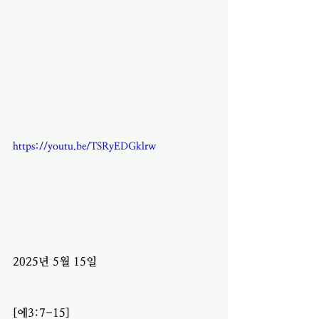
https://youtu.be/TSRyEDGklrw
2025년 5월 15일 
[에3:7-15]