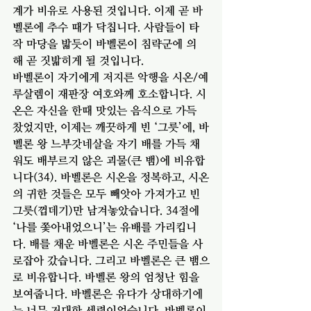
계가 비유로 사용된 것입니다. 이제 곧 바
벨론에 추수 때가 닥칩니다. 사람들이 타
작 마당을 밟듯이 바벨론이 침략군에 의
해 곧 짓밟히게 될 것입니다. 
바벨론이 자기에게 저지른 악행을 시온/예
루살렘이 재판장 여호와께 호소합니다. 시
온은 자신을 한때 맛있는 음식으로 가득 
찼었지만, 이제는 깨끗하게 빈 ‘그릇’에, 바
벨론 왕 느부갓네살을 자기 배를 가득 채
워도 배부르지 않은 괴물(큰 뱀)에 비유합
니다(34). 바벨론은 시온을 정복하고, 시온
의 귀한 것들은 모두 빼앗아 가져가고 빈 
그릇(껍데기)만 남겨놓았습니다. 34절에 
‘나를 쫓아내었으니’는 유배를 가리킵니
다. 배를 채운 바벨론은 시온 주민들을 사
로잡아 갔습니다. 그리고 바벨론은 큰 뱀으
로 비유합니다. 바벨론 왕의 엄청난 힘을 
보여줍니다. 바벨론은 유다가 상대하기에
는 너무 거대한 세력이었습니다. 바벨론이 