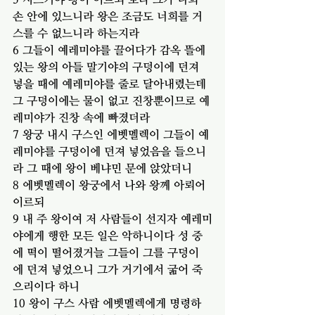
손 안에 있느니라 왕은 조금도 너희를 거
스를 수 없느니라 하는지라
6 그들이 예레미야를 끌어다가 감옥 뜰에 
있는 왕의 아들 말기야의 구덩이에 던져 
넣을 때에 예레미야를 줄로 달아내렸는데 
그 구덩이에는 물이 없고 진창뿐이므로 예
레미야가 진창 속에 빠졌더라
7 왕궁 내시 구스인 에벳멜렉이 그들이 예
레미야를 구덩이에 던져 넣었음을 들으니
라 그 때에 왕이 베냐민 문에 앉았더니
8 에벳멜렉이 왕궁에서 나와 왕께 아뢰어 
이르되
9 내 주 왕이여 저 사람들이 선지자 예레미
야에게 행한 모든 일은 악하니이다 성 중
에 떡이 떨어졌거늘 그들이 그를 구덩이
에 던져 넣었으니 그가 거기에서 굶어 죽
으리이다 하니
10 왕이 구스 사람 에벳멜렉에게 명령하