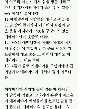
여 이르되 너는 여기서 삼십 명을 데리고 
가서 선지자 예레미야가 죽기 전에 그를 
구덩이에서 끌어내라
11 에벳멜렉이 사람들을 데리고 왕궁 곳
간 밑 방에 들어가서 거기에서 헝겊과 낡
은 옷을 가져다가 그것을 구덩이에 있는 
예레미야에게 밧줄로 내리며
12 구스인 에벳멜렉이 예레미야에게 이르
되 당신은 이 헝겊과 낡은 옷을 당신의 겨
드랑이에 대고 줄을 그 아래에 대시오 예
레미야가 그대로 하매
13 그들이 줄로 예레미야를 구덩이에서 끌
어낸지라 예레미야가 시위대 뜰에 머무니
라
예레미야가 시위대 뜰에 있을 때 하나님
의 말씀이 임했고, 그다랴와 유갈과 바스훌
이 예레미야가 백성들에게 선포한 말을 듣
게 됩니다. 예레미야의 선포는 유다가 처