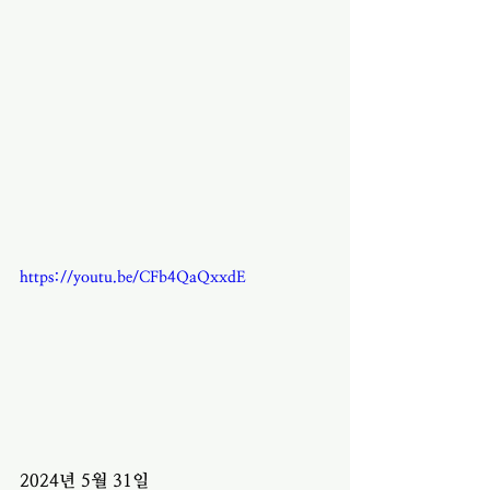
https://youtu.be/CFb4QaQxxdE
2024년 5월 31일 