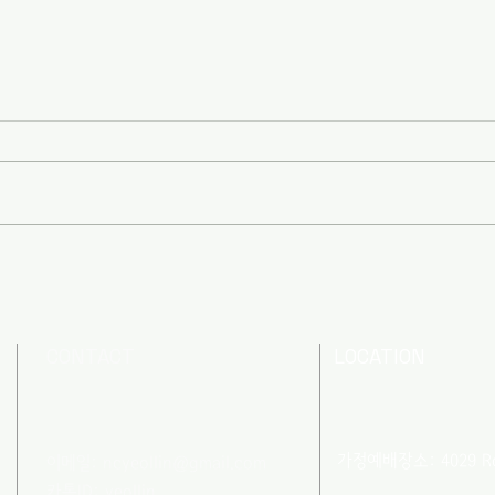
2026년 5월 7일
202
CONTACT
LOCATION
가정예배장소: 4029 Robi
이메일:
ncyeollin@gmail.com
카톡ID: yeollin