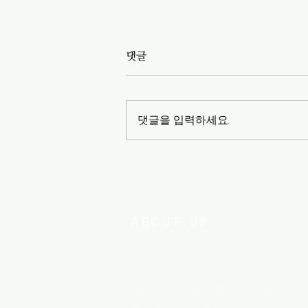
댓글
2026년 5월 8일
댓글을 입력하세요.
ABOUT US
열린교회는 미국 남침례교단에 소속된
복음적인 교회입니다. ​