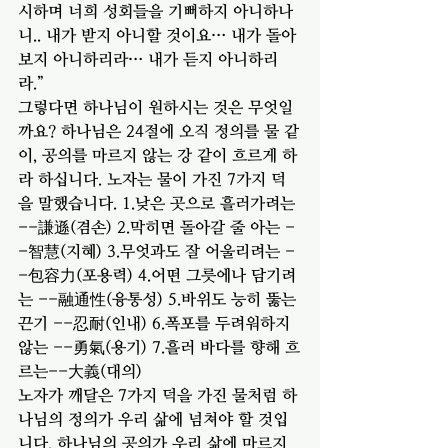
시하며 너희 성회들을 기뻐하지 아니하나
니.. 내가 받지 아니할 것이요… 내가 돌아
보지 아니하리라… 내가 듣지 아니하리
라.” 
그렇다면 하나님이 원하시는 것은 무엇일
까요? 하나님은 24절에 오직 정의를 물 같
이, 공의를 마르지 않는 강 같이 흐르게 하
라 하십니다. 노자는 물이 가진 7가지 덕
을 말했습니다. 1.낮은 곳으로 흘러가려는 
--謙遜(겸손) 2.막히면 돌아갈 줄 아는 -
-智慧(지혜) 3.무엇과도 잘 어울리려는 -
-包容力(포용력) 4.어떤 그릇에나 담기려
는 --融通性(융통성) 5.바위도 능히 뚫는 
끈기 --忍耐(인내) 6.폭포를 두려워하지 
않는 --勇氣(용기) 7.흘러 바다를 향해 흐
르는--大義(대의) 
노자가 깨달은 7가지 덕을 가진 물처럼 하
나님의 정의가 우리 삶에 넘쳐야 할 것입
니다. 하나님의 공의가 우리 삶에 마르지 