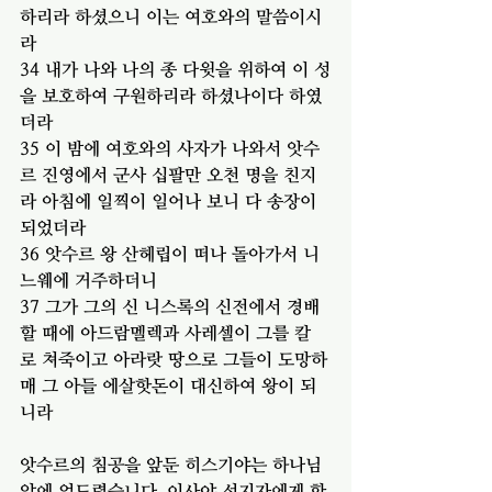
하리라 하셨으니 이는 여호와의 말씀이시
라
34 
내가 나와 나의 종 다윗을 위하여 이 성
을 보호하여 구원하리라 하셨나이다 하였
더라
35 이 밤에 여호와의 사자가 나와서 앗수
르 진영에서 군사 십팔만 오천 명을 친지
라 아침에 일찍이 일어나 보니 다 송장이 
되었더라
36 앗수르 왕 산헤립이 떠나 돌아가서 니
느웨에 거주하더니
37 그가 그의 신 니스록의 신전에서 경배
할 때에 아드람멜렉과 사레셀이 그를 칼
로 쳐죽이고 아라랏 땅으로 그들이 도망하
매 그 아들 에살핫돈이 대신하여 왕이 되
니라
앗수르의 침공을 앞둔 히스기야는 하나님 
앞에 엎드렸습니다. 이사야 선지자에게 함