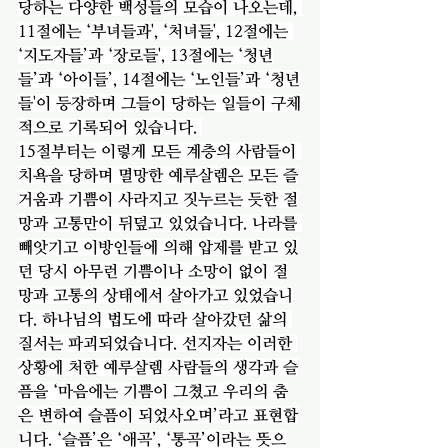
당하는 다양한 백성들의 모습이 나오는데, 
11절에는 ‘부녀들과', ‘처녀들', 12절에는 
‘지도자들’과 ‘장로들', 13절에는 ‘청년
들’과 ‘아이들’, 14절에는 ‘노인들’과 ‘청년
들'이 등장하며 그들이 당하는 일들이 구체
적으로 기록되어 있습니다. 
15절부터는 이렇게 모든 계층의 사람들이 
치욕을 당하며 멸망한 예루살렘은 모든 즐
거움과 기쁨이 사라지고 짓누르는 듯한 절
망과 고통만이 뒤덮고 있었습니다. 나라를 
빼앗기고 이방인들에 의해 압제를 받고 있
던 당시 아무런 기쁨이나 소망이 없이 절
망과 고통의 상태에서 살아가고 있었습니
다. 하나님의 법도에 따라 살아갔던 삶의 
질서는 파괴되었습니다. 선지자는 이러한 
상황에 처한 예루살렘 사람들의 생각과 슬
픔을 ‘마음에는 기쁨이 그쳤고 우리의 춤
은 변하여 슬픔이 되었사오며’라고 표현합
니다. ‘슬픔’은 ‘애곡’, ‘통곡’이라는 뜻으