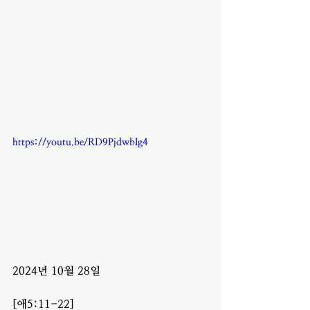
https://youtu.be/RD9PjdwbIg4
2024년 10월 28일 
[애5:11-22]