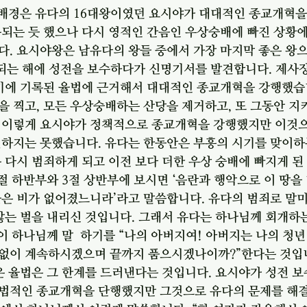
 배경은 유다의 16대왕이였던 요시야가 대대적인 종교개혁을
복되는 듯 했으나 다시 영적인 간음인 우상숭배에 빠진 상황
다. 요시야왕은 남유다의 왕들 중에서 가장 마지막 좋은 왕
 되는 해에 성전을 보수하다가 신명기서를 발견합니다. 제사
기에 기록된 율법에 근거해서 대대적인 종교개혁을 강행했습니
 찍고, 모든 우상숭배하는 산당을 제거하고, 또 그동안 지
 이렇게 요시야가 정책적으로 종교개혁을 강행했지만 이것으
결하지는 못했습니다. 유다는 한동안은 부흥의 시기를 맞이하
 다시 범죄하게 되고 이전 보다 더한 우상 숭배에 빠지게 된 
절 하반부와 3절 상반부에 보시면 ‘음란과 행악으로 이 땅을
늦은 비가 없어졌느니라’라고 말씀합니다. 유다의 범죄로 말
않는 벌을 내리신 것입니다. 그래서 유다는 하나님께 회개하는
이 하나님께 말  하기를 “나의 아버지여! 아버지는 나의 청
없이 계속하시겠으며 끝까지 품으시겠나이까?”한다는 것입니
은 율법은 그 한계를 드러낸다는 것입니다. 요시야가 성전 보
법적인 종교개혁을 단행했지만 그것으로 유다의 문제를 해결