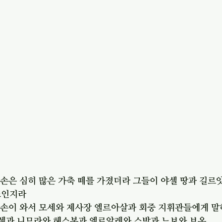
자손은 심히 많은 가축 떼를 가졌더라 그들이 야셀 땅과 길르앗
소인지라
 자손이 와서 모세와 제사장 엘르아살과 회중 지휘관들에게 
야셀과 니므라와 헤스본과 엘르알레와 스밤과 느보와 브온