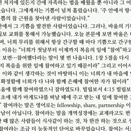
떤 처지에 있든지 간에 자족하는 법을 배웠을 뿐 아니라 그 
습니다. 그에게서는 기쁨이 넘쳐 흘렀습니다. ‘주 안에서 항
쁨의 참 근원을 찾아낸 사람이었습니다.” 
안에서 그 기쁨을 발견한 사람이었습니다. 그러나, 바울의 기
립보 교회를 통해서 가능했습니다. 오늘 본문에 보면 바울은
, 너희 무리를 위해서 항상 간구할 때 마다 기쁨으로 간구
 이유는 “너희가 첫날부터 이제까지 복음의 일에 “참여”하
 보면…참여했다라는 말이 몇 번 나옵니다. 1장 5절을 다시 
 복음을 위한 일에 참여하고 있기 때문이라” 그리고 이어서
 이와 같이 생각하는 것이 마땅하니 이는 너희가 내 마음에
확정함에 너희가 다 나와 함께 은혜에 참여한 자가 됨이라” “
움에 함께 참여하였으니 잘하였도다. 빌립보서 4:15 빌립
초에 내가 마게도냐를 떠날 때에 주고 받는 내 일에 참여한 
라는 말은 영어로는 fellowship, share, partnershi
만남이 아닙니다. 참여라는 말을 개역성경에는 교제라고도 
 할 때 많은 사람들이 식사같이 하는 것, 차 한잔 하는 것으로
 참여라는 조금 더 능동적인 단어로 바꾸었습니다. 참여는 서로