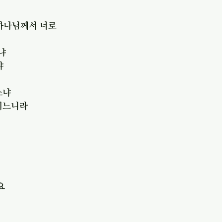
하나님께서 너로 
냐
냐
소냐
보시느니라
요