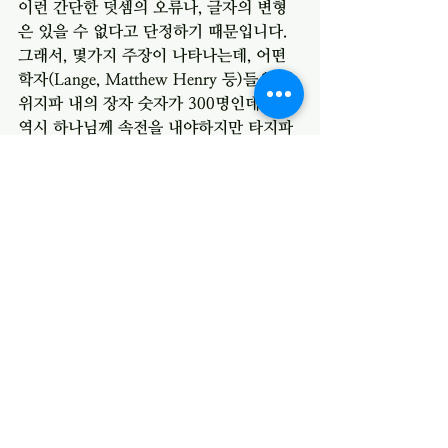
이런 간단한 덧셈의 오류나, 글자의 변형
은 있을 수 없다고 단정하기 때문입니다. 
그래서, 몇가지 주장이 나타나는데, 어떤 
학자(Lange, Matthew Henry 등)들은 레
위지파 내의 장자 숫자가 300명인데 이들 
역시 하나님께 속전을 내야하지만 타지파
의 속전으로 속함을 받아서는 안 되므로 
300명을 뺏다고 주장합니다. 
또 다른 학자는, 여기서 300명은 레위지
파 중에서도 제사장에 속하는 자들이었으
며 항상 이스라엘이 진행하게 될 때에 제
일 앞장서서 진행하였던 제사장들이었다
고 주장합니다. 이들은 성소에서 제사장의 
직무를 맡게 되었고 다른 사람들이 가까
이 가거나 그 직분을 하려 하면 죽이라고
까지 하면서 구별하였던 사람들이라 총 계
수에 포함하지 않았다고 주장합니다. 
저도 성경에는 오류가 없다고 확신합니다. 
하지만, 성경의 무오성이 필사과정의 무오